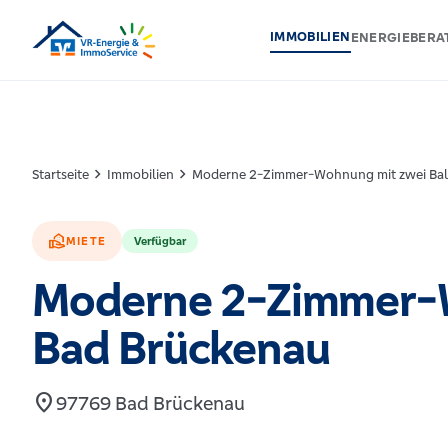
IMMOBILIEN
ENERGIEBER
chevron_right
chevron_right
Startseite
Immobilien
Moderne 2-Zimmer-Wohnung mit zwei Bal
real_estate_agent
MIETE
Verfügbar
Moderne 2-Zimmer-W
Bad Brückenau
location_on
97769 Bad Brückenau