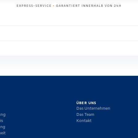
EXPRESS-SERVICE
•
GARANTIERT INNERHALB VON 24H
ÜBER UNS
Das Unternehmen
ung
Das Team
is
Kontakt
ung
eit