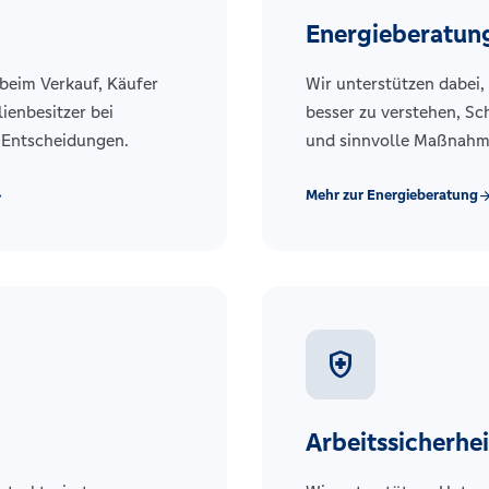
Energieberatun
beim Verkauf, Käufer
Wir unterstützen dabei
ienbesitzer bei
besser zu verstehen, S
 Entscheidungen.
und sinnvolle Maßnahm
Mehr zur Energieberatung
ward
arrow_for
health_and_safety
Arbeitssicherhei