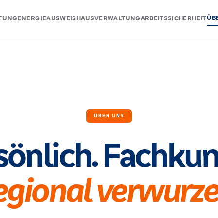
ÜB
ATUNG
ENERGIEAUSWEIS
HAUSVERWALTUNG
ARBEITSSICHERHEIT
ÜBER UNS
sönlich. Fachkun
gional verwurze