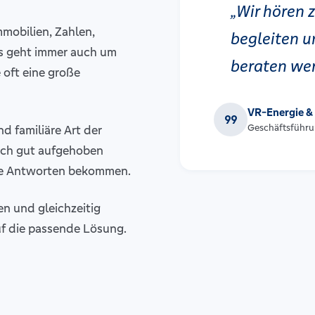
„Wir hören 
mobilien, Zahlen,
begleiten u
s geht immer auch um
beraten we
oft eine große
VR-Energie &
format_quote
Geschäftsführ
d familiäre Art der
ich gut aufgehoben
che Antworten bekommen.
en und gleichzeitig
auf die passende Lösung.