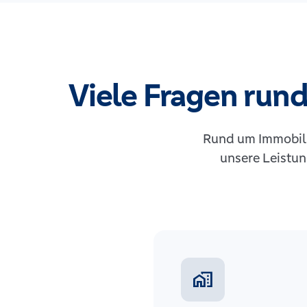
Viele Fragen rund
Rund um Immobili
unsere Leistun
home_work