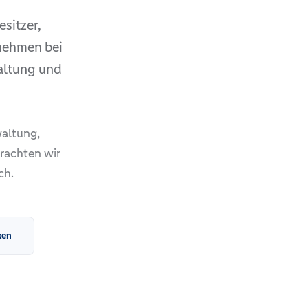
sitzer,
rnehmen bei
altung und
waltung,
rachten wir
ch.
ken