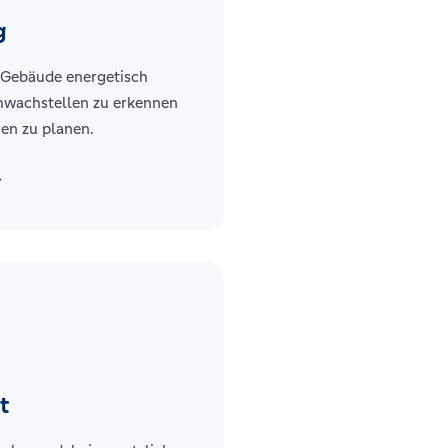
g
, Gebäude energetisch
chwachstellen zu erkennen
en zu planen.
ward
t