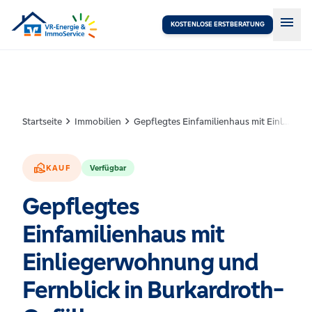
menu
KOSTENLOSE ERSTBERATUNG
chevron_right
chevron_right
Startseite
Immobilien
Gepflegtes Einfamilienhaus mit Einliegerwohnung und Fernblick in Burkardroth-Gefäll
real_estate_agent
KAUF
Verfügbar
Gepflegtes
Einfamilienhaus mit
Einliegerwohnung und
Fernblick in Burkardroth-