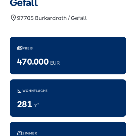
Gefäll
location_on
97705 Burkardroth / Gefäll
payments
PREIS
470.000
EUR
square_foot
WOHNFLÄCHE
281
m²
bed
ZIMMER