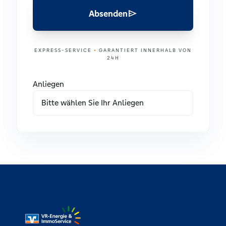
send
Absenden
EXPRESS-SERVICE
•
GARANTIERT INNERHALB VON
24H
Anliegen