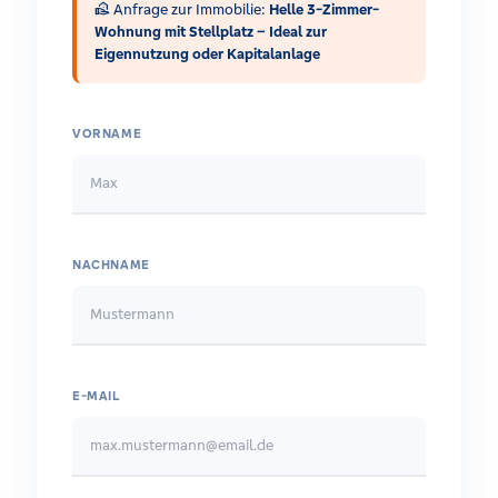
real_estate_agent
Anfrage zur Immobilie:
Helle 3-Zimmer-
Wohnung mit Stellplatz – Ideal zur
Eigennutzung oder Kapitalanlage
VORNAME
NACHNAME
E-MAIL