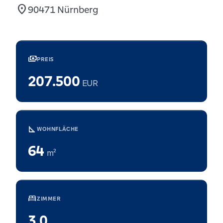
location_on
90471 Nürnberg
payments
PREIS
207.500
EUR
square_foot
WOHNFLÄCHE
64
m²
bed
ZIMMER
3,0