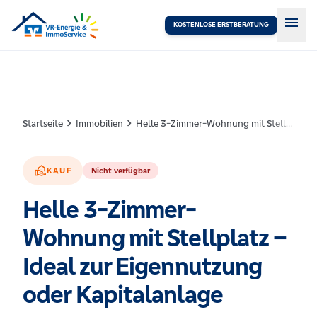
menu
KOSTENLOSE ERSTBERATUNG
chevron_right
chevron_right
Startseite
Immobilien
Helle 3-Zimmer-Wohnung mit Stellplatz – Ideal zur Eigennutzung oder Kapitalanlage
real_estate_agent
KAUF
Nicht verfügbar
Helle 3-Zimmer-
Wohnung mit Stellplatz –
Ideal zur Eigennutzung
oder Kapitalanlage