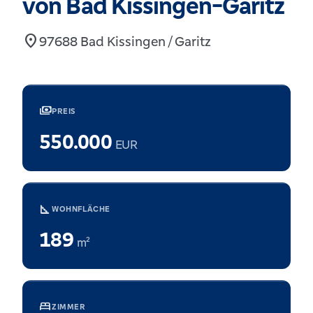
von Bad Kissingen-Garitz
location_on
97688 Bad Kissingen / Garitz
payments
PREIS
550.000
EUR
square_foot
WOHNFLÄCHE
189
m²
bed
ZIMMER