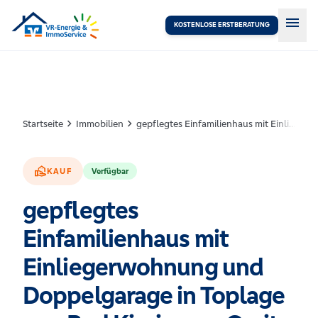
menu
KOSTENLOSE ERSTBERATUNG
chevron_right
chevron_right
Startseite
Immobilien
gepflegtes Einfamilienhaus mit Einliegerwohnung und Doppelgarage in Toplage von Bad Kissingen-Garitz
real_estate_agent
KAUF
Verfügbar
gepflegtes
Einfamilienhaus mit
Einliegerwohnung und
Doppelgarage in Toplage