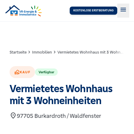
menu
KOSTENLOSE ERSTBERATUNG
chevron_right
chevron_right
Startseite
Immobilien
Vermietetes Wohnhaus mit 3 Wohneinheiten
real_estate_agent
KAUF
Verfügbar
Vermietetes Wohnhaus
mit 3 Wohneinheiten
location_on
97705 Burkardroth / Waldfenster