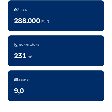
payments
PREIS
288.000
EUR
square_foot
WOHNFLÄCHE
231
m²
bed
ZIMMER
9,0